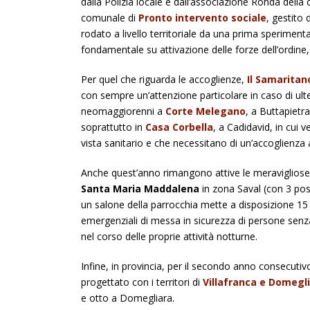
dalla Polizia locale e dall’associazione Ronda della ca
comunale di
Pronto intervento sociale
, gestito 
rodato a livello territoriale da una prima sperime
fondamentale su attivazione delle forze dell’ordine,
Per quel che riguarda le accoglienze,
Il Samaritan
con sempre un’attenzione particolare in caso di ult
neomaggiorenni a
Corte Melegano
, a Buttapietra
soprattutto in
Casa Corbella
, a Cadidavid, in cui v
vista sanitario e che necessitano di un’accoglienza 
Anche quest’anno rimangono attive le meravigliose
Santa Maria Maddalena
in zona Saval (con 3 pos
un salone della parrocchia mette a disposizione 15 p
emergenziali di messa in sicurezza di persone senza 
nel corso delle proprie attività notturne.
Infine, in provincia, per il secondo anno consecutivo,
progettato con i territori di
Villafranca
e Domegli
e otto a Domegliara.