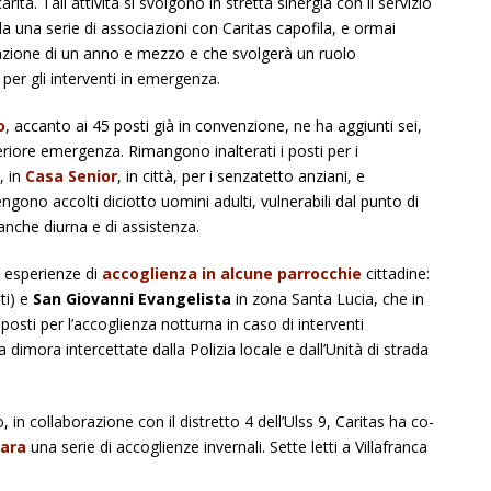
rità. Tali attività si svolgono in stretta sinergia con il servizio
da una serie di associazioni con Caritas capofila, e ormai
ntazione di un anno e mezzo e che svolgerà un ruolo
 per gli interventi in emergenza.
o
, accanto ai 45 posti già in convenzione, ne ha aggiunti sei,
eriore emergenza. Rimangono inalterati i posti per i
, in
Casa Senior
, in città, per i senzatetto anziani, e
engono accolti diciotto uomini adulti, vulnerabili dal punto di
anche diurna e di assistenza.
 esperienze di
accoglienza in alcune parrocchie
cittadine:
ti) e
San Giovanni Evangelista
in zona Santa Lucia, che in
osti per l’accoglienza notturna in caso di interventi
dimora intercettate dalla Polizia locale e dall’Unità di strada
 in collaborazione con il distretto 4 dell’Ulss 9, Caritas ha co-
ara
una serie di accoglienze inver­nali. Sette letti a Villafranca