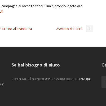
campagne di raccolta fondi. Una è proprio legata alle
UI
 dire no alla violenza
Avvento di Carità
Se hai bisogno di aiuto
Ce
Contattaci al numero 045 2379300 oppure
scrivi qui
.it