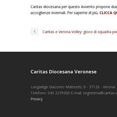
Caritas diocesana per questo Avvento propone due 
accoglienze invernali. Per saperne di più,
CLICCA Q
Caritas e Verona Volley: gioco di squadra per
Caritas Diocesana Veronese
Lungadige Giacomo Matteotti, 8 - 37126 - Verona
Telefono: 045 2379300 E-mail: segreteria@caritas.vr
Privacy