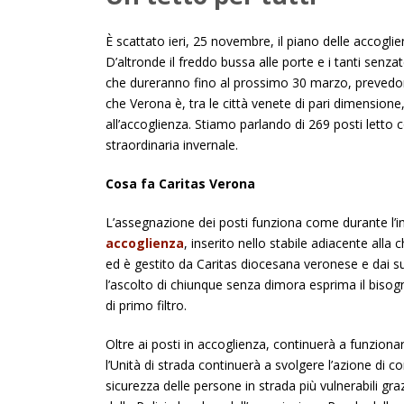
È scattato ieri, 25 novembre, il piano delle accogli
D’altronde il freddo bussa alle porte e i tanti senzat
che dureranno fino al prossimo 30 marzo, prevedon
che Verona è, tra le città venete di pari dimensione,
all’accoglienza. Stiamo parlando di 269 posti letto 
straordinaria invernale.
Cosa fa Caritas Verona
L’assegnazione dei posti funziona come durante l’in
accoglienza
, inserito nello stabile adiacente all
ed è gestito da Caritas diocesana veronese e dai su
l’ascolto di chiunque senza dimora esprima il bisogno
di primo filtro.
Oltre ai posti in accoglienza, continuerà a funzionar
l’Unità di strada continuerà a svolgere l’azione di c
sicurezza delle persone in strada più vulnerabili gr