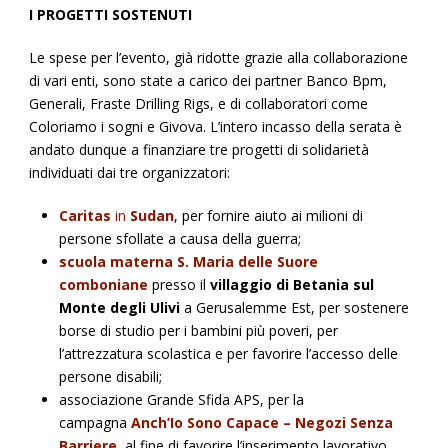
I PROGETTI SOSTENUTI
Le spese per l’evento, già ridotte grazie alla collaborazione
di vari enti, sono state a carico dei partner Banco Bpm,
Generali, Fraste Drilling Rigs, e di collaboratori come
Coloriamo i sogni e Givova. L’intero incasso della serata è
andato dunque a finanziare tre progetti di solidarietà
individuati dai tre organizzatori:
Caritas
in
Sudan
, per fornire aiuto ai milioni di
persone sfollate a causa della guerra;
scuola materna S. Maria delle Suore
comboniane
presso il
villaggio di Betania sul
Monte degli Ulivi
a Gerusalemme Est, per sostenere
borse di studio per i bambini più poveri, per
l’attrezzatura scolastica e per favorire l’accesso delle
persone disabili;
associazione Grande Sfida APS, per la
campagna
Anch’Io Sono Capace – Negozi Senza
Barriere
, al fine di favorire l’inserimento lavorativo