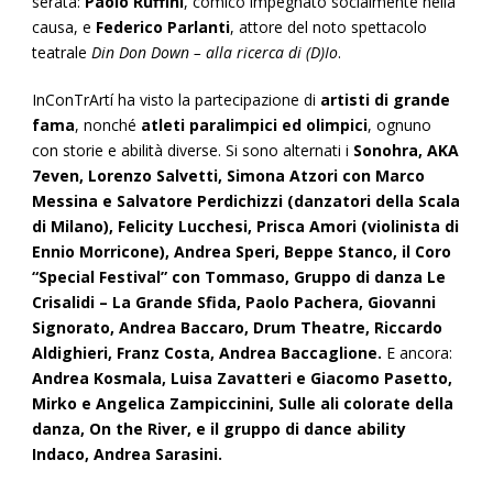
serata:
Paolo Ruffini
, comico impegnato socialmente nella
causa, e
Federico Parlanti
, attore del noto spettacolo
teatrale
Din Don Down – alla ricerca di (D)Io
.
InConTrArtí ha visto la partecipazione di
artisti di grande
fama
, nonché
atleti paralimpici ed olimpici
, ognuno
con storie e abilità diverse. Si sono alternati i
Sonohra, AKA
7even, Lorenzo Salvetti, Simona Atzori con Marco
Messina e Salvatore Perdichizzi (danzatori della Scala
di Milano), Felicity Lucchesi, Prisca Amori (violinista di
Ennio Morricone), Andrea Speri, Beppe Stanco, il Coro
“Special Festival” con Tommaso, Gruppo di danza Le
Crisalidi – La Grande Sfida, Paolo Pachera, Giovanni
Signorato, Andrea Baccaro, Drum Theatre, Riccardo
Aldighieri, Franz Costa, Andrea Baccaglione.
E ancora:
Andrea Kosmala, Luisa Zavatteri e Giacomo Pasetto,
Mirko e Angelica Zampiccinini, Sulle ali colorate della
danza, On the River, e il gruppo di dance ability
Indaco, Andrea Sarasini.