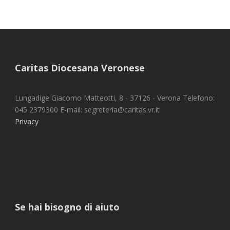
Caritas Diocesana Veronese
Lungadige Giacomo Matteotti, 8 - 37126 - Verona Telefono:
045 2379300 E-mail: segreteria@caritas.vr.it
Privacy
Se hai bisogno di aiuto