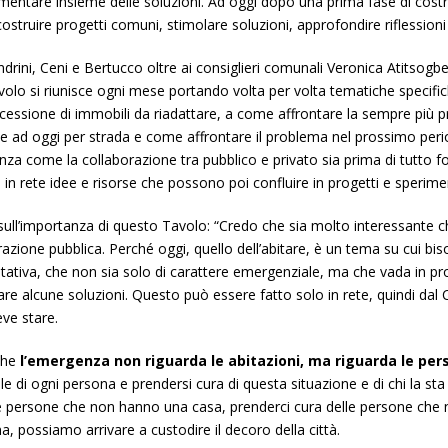
rimentare insieme delle soluzioni. Ad oggi dopo una prima fase di costr
 costruire progetti comuni, stimolare soluzioni, approfondire riflessioni 
ndrini, Ceni e Bertucco oltre ai consiglieri comunali Veronica Atitsog
olo si riunisce ogni mese portando volta per volta tematiche specifich
ncessione di immobili da riadattare, a come affrontare la sempre più 
rsone ad oggi per strada e come affrontare il problema nel prossimo peri
enza come la collaborazione tra pubblico e privato sia prima di tutto 
n rete idee e risorse che possono poi confluire in progetti e sperimen
 sull’importanza di questo Tavolo: “Credo che sia molto interessante che
zione pubblica. Perché oggi, quello dell’abitare, è un tema su cui biso
tativa, che non sia solo di carattere emergenziale, ma che vada in pr
cercare alcune soluzioni. Questo può essere fatto solo in rete, quindi d
eve stare.
che
l’emergenza non riguarda le abitazioni, ma riguarda le per
ibile di ogni persona e prendersi cura di questa situazione e di chi la 
le persone che non hanno una casa, prenderci cura delle persone che 
a, possiamo arrivare a custodire il decoro della città.