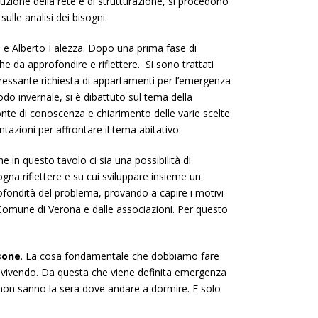
uzione della rete e di strutturazione, si procedono
sulle analisi dei bisogni.
be e Alberto Falezza. Dopo una prima fase di
e da approfondire e riflettere. Si sono trattati
pressante richiesta di appartamenti per l’emergenza
odo invernale, si è dibattuto sul tema della
fonte di conoscenza e chiarimento delle varie scelte
tazioni per affrontare il tema abitativo.
 in questo tavolo ci sia una possibilità di
gna riflettere e su cui sviluppare insieme un
ofondità del problema, provando a capire i motivi
al Comune di Verona e dalle associazioni. Per questo
sone
. La cosa fondamentale che dobbiamo fare
sta vivendo. Da questa che viene definita emergenza
non sanno la sera dove andare a dormire. E solo