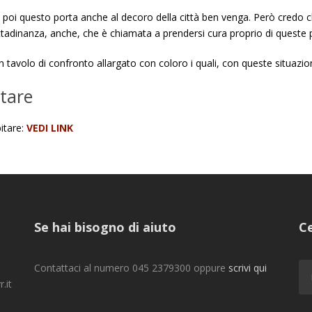
e poi questo porta anche al decoro della città ben venga. Però credo c
cittadinanza, anche, che è chiamata a prendersi cura proprio di queste
un tavolo di confronto allargato con coloro i quali, con queste situaz
itare
bitare:
VEDI LINK
Se hai bisogno di aiuto
Ce
Contattaci al numero 045 2379300 oppure
scrivi qui
.it