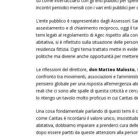
su come interfacciarsi con gli enti pubblici per spe
incontri periodici mensili con i vari enti pubblici per
L’ente pubblico è rappresentato dagli Assessori: Sa
assestamento e di chiarimento reciproco, oggi il tav
temi legati al regolamento di Agec rispetto alla co
abitativa, si è riflettuto sulla situazione delle pe
residenza fittizia. Ogni tema trattato mette in evid
politiche ma diviene anche opportunità per mettere i
Le riflessioni del direttore,
don Matteo Malosto
,
confronto tra movimenti, associazioni e l’amministra
pensiero globale per una risposta all’emergenza abi
reali che ci sono alle spalle di questa criticità e 
lo ritengo un tavolo molto proficuo in cui Caritas d
Una cosa fondamentale parlando di questi temi è 
come Caritas è ricordarsi il valore unico, insostitu
abitativa, dobbiamo imparare a prenderci cura del
dopo essere partiti da queste attenzioni alla person