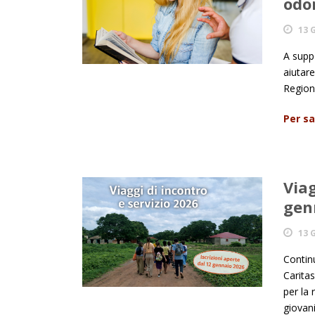
odo
13 
A suppo
aiutare
Regiona
Per sa
Viag
genn
13 
Contin
Carita
per la 
giovani.