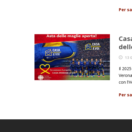
Per sa
Casa
dell
13 
Il 2025
Verona
con l’H
Per sa