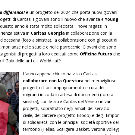
a difference!
è un progetto del 2024 che porta nuovi giovani
 progetti di Caritas. I giovani sono il nuovo che avanza e
Young
 questo anno è stata molto sollecitata: i nove ragazzi in
perienza estiva in
Caritas Georgia
in collaborazione con la
diocesana (foto a sinistra), la collaborazione con gli scout di
stimonianze nelle scuole e nelle parrocchie. Giovani che sono
tagonisti di progetti a loro dedicati come
Officina futuro
che
il Galà delle arti e il World cafè.
L’anno appena chiuso ha visto Caritas
collaborare con la Questura
nel meraviglioso
progetto di accompagnamento e cura dei
migranti in coda in attesa di documenti (foto a
sinistra); con le altre Caritas del Veneto in vari
progetti, soprattutto negli ambiti del servizio
civile, del carcere (progetto Esodo) e degli Empori
di solidarietà; con le principali società sportive del
territorio (Hellas, Scaligera Basket, Verona Volley)