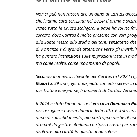
Non si può non raccontare un anno di Caritas dioce
che l’hanno caratterizzata nel 2024: il primo è sicu
vicino tutta la Chiesa scaligera. Il papa ha voluto fars
carcere, dove Caritas è molto presente con vari progett
alla Santa Messa allo stadio dei tanti senzatetto ch
di vicinanza e di grande attenzione verso gli invisibil
ha puntato l’attenzione sulle migrazioni viste in m
ma come realtà, come movimento di popoli.
Secondo momento rilevante per Caritas nel 2024 rig
Malosto
, 39 anni, già impegnato con altri servizi i
positività e energia negli ambienti di Caritas Verona
Il 2024 è stato l’anno in cui il
vescovo Domenico Po
per accogliere i senza dimora della città, è stato un
anno di consolidamento, ma purtroppo anche di nuov
drammi da gestire. Andiamo a ripercorrerlo per racco
dedicare alla carità in questo anno solare.