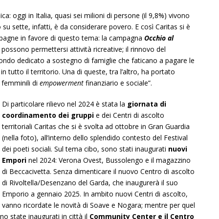
: oggi in Italia, quasi sei milioni di persone (il 9,8%) vivono
su sette, infatti, è da considerare povero. E così Caritas si è
ampagne in favore di questo tema: la campagna
Occhio al
possono permettersi attività ricreative; il rinnovo del
fondo dedicato a sostegno di famiglie che faticano a pagare le
n tutto il territorio. Una di queste, tra l’altro, ha portato
 femminili di
empowerment
finanziario e sociale”.
Di particolare rilievo nel 2024 è stata la
giornata di
coordinamento dei gruppi
e dei Centri di ascolto
territoriali Caritas che si è svolta ad ottobre in Gran Guardia
(nella foto), all’interno dello splendido contesto del Festival
dei poeti sociali. Sul tema cibo, sono stati inaugurati
nuovi
Empori
nel 2024: Verona Ovest, Bussolengo e il magazzino
di Beccacivetta. Senza dimenticare il nuovo Centro di ascolto
di Rivoltella/Desenzano del Garda, che inaugurerà il suo
Emporio a gennaio 2025. In ambito nuovi Centri di ascolto,
vanno ricordate le novità di Soave e Nogara; mentre per quel
o state inaugurati in città il
Community Center e il Centro