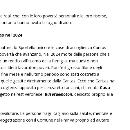
 reali che, con le loro povertà personali e le loro risorse,
olontari o hanno avuto bisogno di aiuto.
tas nel 2024
ppature, lo Sportello unico e le case di accoglienza Caritas
 povertà che avanzano. Nel 2024 molte delle persone che si
un reddito all’interno della famiglia, ma questo non
osiddetti lavoratori poveri. Poi c’è il grosso filone degli
 fine mese e nell’ultimo periodo sono stati costretti a
 quelle gestite direttamente dalla Caritas. Ecco che Caritas ha
accoglienza apposita per senzatetto anziani, chiamata
Casa
ogetto nell’est veronese,
Buseta&boton
, dedicato proprio alla
ovalutare. Le persone fragili tagliano sulla salute, mentale e
rogettazione con il Comune nel Pnrr va proprio ad aiutare