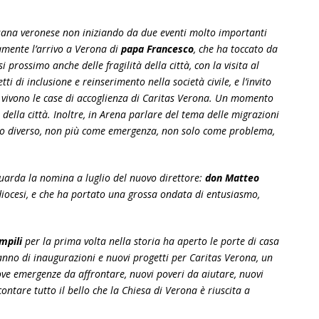
sana veronese non iniziando da due eventi molto importanti
ramente l’arrivo a Verona di
papa Francesco
, che ha toccato da
i prossimo anche delle fragilità della città, con la visita al
i di inclusione e reinserimento nella società civile, e l’invito
e vivono le case di accoglienza di Caritas Verona. Un momento
i della città. Inoltre, in Arena parlare del tema delle migrazioni
odo diverso, non più come emergenza, non solo come problema,
uarda la nomina a luglio del nuovo direttore:
don Matteo
n diocesi, e che ha portato una grossa ondata di entusiasmo,
.
mpili
per la prima volta nella storia ha aperto le porte di casa
 anno di inaugurazioni e nuovi progetti per Caritas Verona, un
e emergenze da affrontare, nuovi poveri da aiutare, nuovi
ntare tutto il bello che la Chiesa di Verona è riuscita a