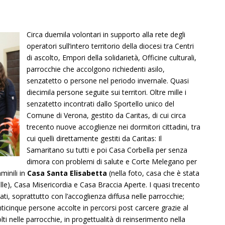
Circa duemila volontari in supporto alla rete degli
operatori sull’intero territorio della diocesi tra Centri
di ascolto, Empori della solidarietà, Officine culturali,
parrocchie che accolgono richiedenti asilo,
senzatetto o persone nel periodo invernale. Quasi
diecimila persone seguite sui territori. Oltre mille i
senzatetto incontrati dallo Sportello unico del
Comune di Verona, gestito da Caritas, di cui circa
trecento nuove accoglienze nei dormitori cittadini, tra
cui quelli direttamente gestiti da Caritas: Il
Samaritano su tutti e poi Casa Corbella per senza
dimora con problemi di salute e Corte Melegano per
minili in
Casa Santa Elisabetta
(nella foto, casa che è stata
lle), Casa Misericordia e Casa Braccia Aperte. I quasi trecento
cati, soprattutto con l’accoglienza diffusa nelle parrocchie;
nticinque persone accolte in percorsi post carcere grazie al
ti nelle parrocchie, in progettualità di reinserimento nella