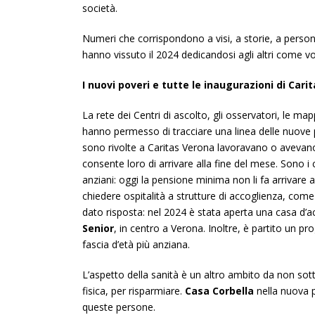
società.
Numeri che corrispondono a visi, a storie, a persone
hanno vissuto il 2024 dedicandosi agli altri come v
I nuovi poveri e tutte le inaugurazioni di Cari
La rete dei Centri di ascolto, gli osservatori, le ma
hanno permesso di tracciare una linea delle nuove
sono rivolte a Caritas Verona lavoravano o avevano 
consente loro di arrivare alla fine del mese. Sono i c
anziani: oggi la pensione minima non li fa arrivare a
chiedere ospitalità a strutture di accoglienza, come
dato risposta: nel 2024 è stata aperta una casa d’
Senior
, in centro a Verona. Inoltre, è partito un pr
fascia d’età più anziana.
L’aspetto della sanità è un altro ambito da non sott
fisica, per risparmiare.
Casa Corbella
nella nuova p
queste persone.