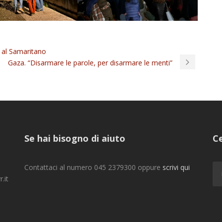
va al Samaritano
Gaza. “Disarmare le parole, per disarmare le menti”
Se hai bisogno di aiuto
Ce
Contattaci al numero 045 2379300 oppure
scrivi qui
.it