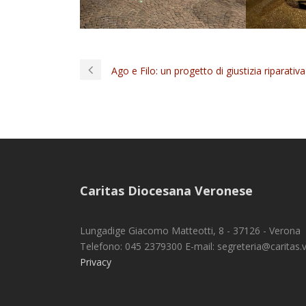
Ago e Filo: un progetto di giustizia riparati
Caritas Diocesana Veronese
Lungadige Giacomo Matteotti, 8 - 37126 - Verona
Telefono: 045 2379300 E-mail: segreteria@caritas.vr
Privacy