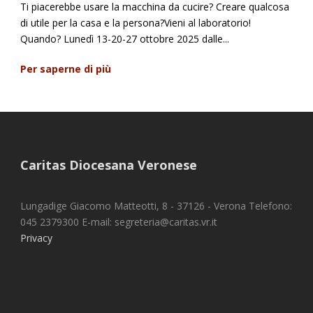
Ti piacerebbe usare la macchina da cucire? Creare qualcosa
di utile per la casa e la persona?Vieni al laboratorio!
Quando? Lunedì 13-20-27 ottobre 2025 dalle...
Per saperne di più
Caritas Diocesana Veronese
Lungadige Giacomo Matteotti, 8 - 37126 - Verona Telefono:
045 2379300 E-mail: segreteria@caritas.vr.it
Privacy