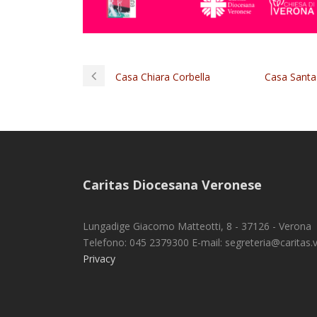
Casa Chiara Corbella
Casa Santa 
Caritas Diocesana Veronese
Lungadige Giacomo Matteotti, 8 - 37126 - Verona
Telefono: 045 2379300 E-mail: segreteria@caritas.vr
Privacy