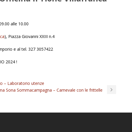
9.00 alle 10.00
nca
), Piazza Giovanni XXIII n.4
Emporio e al tel. 327 3057422
O 2024 !
vo – Laboratorio utenze
cina Sona Sommacampagna – Carnevale con le frittelle